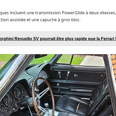
iques incluent une transmission PowerGlide à deux vitesses, 
ction assistée et une capuche à gros bloc.
rghini Revuelto SV pourrait être plus rapide que la Ferrari