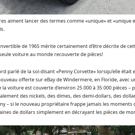
res aiment lancer des termes comme «unique» et «unique 
s.
nvertible de 1965 mérite certainement d’être décrite de cett
seule voiture au monde recouverte de pièces!
d parlé de la soi-disant «Penny Corvette» lorsqu’elle était 
 nouveau offerte sur eBay de Windermere, en Floride, avec 
 la voiture est couverte d’environ 25 000 à 35 000 pièces – 
également des nickels, des dimes, des demi-dollars, des dolla
y – si le nouveau propriétaire frappe jamais les moments diff
ines de dollars simplement en décrayant les pièces de monn