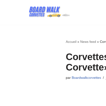
Aller
au
contenu
Accueil
»
News feed
»
Cor
Corvette
Corvette
par
Boardwalkcorvettes