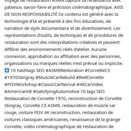
voyage de restauration ASMR capture sa renaissance avec
patience, savoir-faire et précision cinématographique. AVIS
DE NON-RESPONSABILITÉ Ce contenu est généré avec la
technologie d’IA et présenté à des fins éducatives, de
narration de style documentaire et de divertissement. Les
représentations d’outils, de techniques et de procédures de
restauration sont des interprétations créatives et peuvent
différer des environnements réels d’atelier. Aucune
connexion, approbation ou affiliation avec des personnes,
organisations ou marques réelles n’est prévue ou implicite.
10 hashtags SEO #ASMRRestoration #CorvetteC3
#1970Stingray #MuscleCarRebuild #RedCorvette
#POVWorkshop #ClassicCarRevival #4KCarVideo
#AmericanV8 #SatisfyingAutomotive 10 tags SEO
Restauration de Corvette 1970, reconstruction de Corvette
Stingray, Corvette C3 ASMR, restauration de muscle car
rouge, voiture POV 4K reconstruction, restauration de
voitures classiques américaines, renaissance de la grange
Corvette, vidéo cinématographique de restauration de