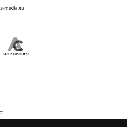
ts-media.eu
ct