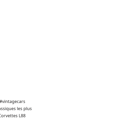
#vintagecars
ssiques les plus
Corvettes L88