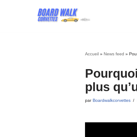
Aller
au
contenu
Accueil
»
News feed
»
Pou
Pourquoi
plus qu
par
Boardwalkcorvettes