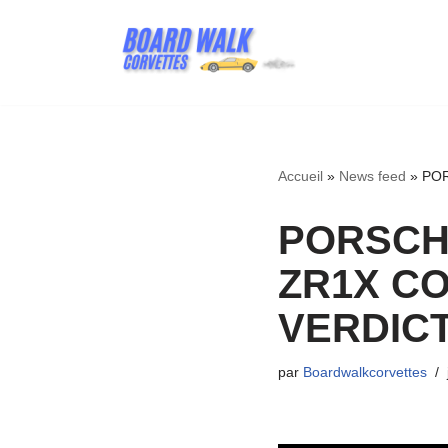
Aller
au
contenu
Accueil
»
News feed
»
POR
PORSCH
ZR1X CO
VERDICT
par
Boardwalkcorvettes