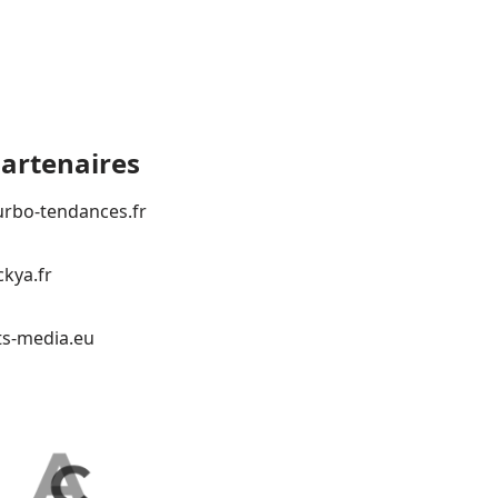
artenaires
urbo-tendances.fr
ckya.fr
ts-media.eu