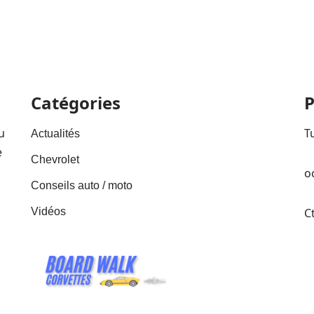
Catégories
P
u
T
Actualités
e
Chevrolet
o
Conseils auto / moto
Vidéos
C