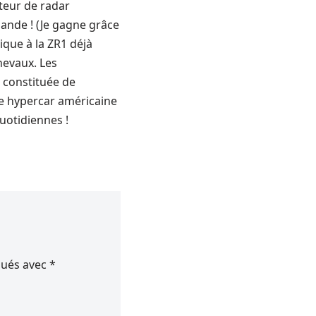
teur de radar
nde ! (Je gagne grâce
ique à la ZR1 déjà
hevaux. Les
 constituée de
le hypercar américaine
uotidiennes !
qués avec
*