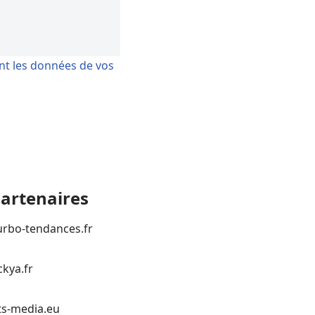
ont les données de vos
artenaires
urbo-tendances.fr
ckya.fr
ts-media.eu