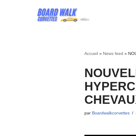
Aller
au
contenu
Accueil
»
News feed
»
NOU
NOUVELLE
HYPERCA
CHEVAU
par
Boardwalkcorvettes