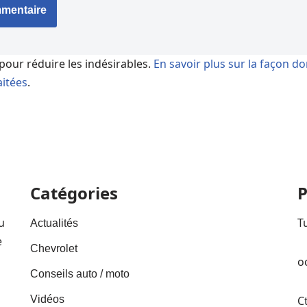
 pour réduire les indésirables.
En savoir plus sur la façon d
itées
.
Catégories
P
u
T
Actualités
e
Chevrolet
o
Conseils auto / moto
Vidéos
C