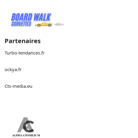
Partenaires
Turbo-tendances.fr
ockya.fr
Cts-media.eu