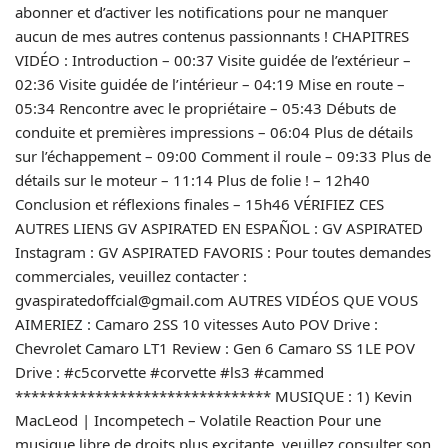
abonner et d’activer les notifications pour ne manquer
aucun de mes autres contenus passionnants ! CHAPITRES
VIDÉO : Introduction – 00:37 Visite guidée de l’extérieur –
02:36 Visite guidée de l’intérieur – 04:19 Mise en route –
05:34 Rencontre avec le propriétaire – 05:43 Débuts de
conduite et premières impressions – 06:04 Plus de détails
sur l’échappement – 09:00 Comment il roule – 09:33 Plus de
détails sur le moteur – 11:14 Plus de folie ! – 12h40
Conclusion et réflexions finales – 15h46 VÉRIFIEZ CES
AUTRES LIENS GV ASPIRATED EN ESPAÑOL : GV ASPIRATED
Instagram : GV ASPIRATED FAVORIS : Pour toutes demandes
commerciales, veuillez contacter :
gvaspiratedoffcial@gmail.com AUTRES VIDÉOS QUE VOUS
AIMERIEZ : Camaro 2SS 10 vitesses Auto POV Drive :
Chevrolet Camaro LT1 Review : Gen 6 Camaro SS 1LE POV
Drive : #c5corvette #corvette #ls3 #cammed
******************************** MUSIQUE : 1) Kevin
MacLeod | Incompetech – Volatile Reaction Pour une
musique libre de droits plus excitante, veuillez consulter son