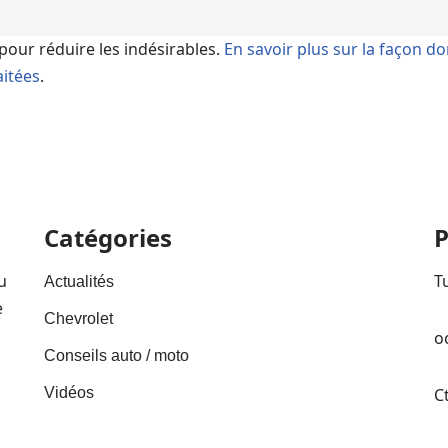
 pour réduire les indésirables.
En savoir plus sur la façon d
itées
.
Catégories
P
u
T
Actualités
e
Chevrolet
o
Conseils auto / moto
Vidéos
C