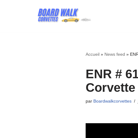
Aller
au
contenu
Accueil
»
News feed
»
ENR
ENR # 61
Corvette
par
Boardwalkcorvettes