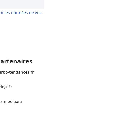
ont les données de vos
artenaires
urbo-tendances.fr
ckya.fr
ts-media.eu