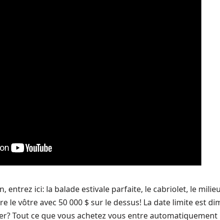
n, entrez ici: la balade estivale parfaite, le cabriolet, le mili
être le vôtre avec 50 000 $ sur le dessus! La date limite est d
r? Tout ce que vous achetez vous entre automatiquement 