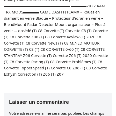
▬▬▬▬▬▬▬▬▬▬▬▬▬▬▬▬▬ ▬▬▬▬2022 RAM
TRX MODS▬▬▬▬ CAME DASH FITCAMX – Roues en
diamant en verre Blaque – Protecteur d’écran en verre –
BlendMount Radar Detector Mount organisateur – Plus à
venir … obsédé (T) C8 Corvette (T) Corvette C8 (T) Corvette
(T) C8 Corvette Z06 (T) C8 Corvette Review (T) 2020 C8
Corvette (T) C8 Corvette News (T) C8 MINED MOTEUR
CORVETTE (T) C8 (T) C8 CORVETTE 0-60 (T) C8 CORVETTE
STANTRAY Z06 Corvette (T) Corvette Z06 (T) 2020 Corvette
(T) C8 Corvette Racing (T) C8 Corvette Problèmes (T) C8
Corvette Toppet Speed ​​(T) Corvette C8 Z06 (T) C8 Corvette
Exhysh Correction (T) Z06 (T) Z07
Laisser un commentaire
Votre adresse e-mail ne sera pas publiée.
Les champs