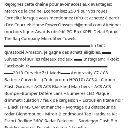
Rejoignez cette chaîne pour avoir accès aux avantages:
Merch de la chaîne: Économisez 250 $ sur vos roues
Fornelite lorsque vous mentionnez HPO et achetez à partir
d’ici: Courriel: Horse.Power.Obssesed@gmail.com Atteignez-
moi hors ligne: Awards obsédé PO Box XPEL Detail Spray:
The Rag Company Microfiber Towels:
▬▬▬▬▬▬▬▬▬▬▬▬▬▬▬▬▬▬▬▬ En tant
qu’associé Amazon, je gagne des achats éligibles. ▬▬
Suivez-moi sur les réseaux sociaux ▬▬ Instagram: Tiktok:
Facebook: X: ▬▬▬▬▬▬▬▬▬▬▬▬▬▬▬▬▬▬
▬▬2019 Corvette Zr1 Mods▬▬ Antigravity C7 / C8
Batterie Corvette – (Code promo HPO10) ACS XL Carbon
Flash Gardes – ACS ACS Blackhed Marchers – ACS ACS
Bumper-Bumper Différe Lans – Lumières LED Plaque
d’immatriculation / feux de cargaison – Écrous en titane noir
– Black TPMS CAP et manche – Montage du détecteur de
radar Blendmount – Miroir Blendmount Tap Hardwire Kit –
Escort Redline 360C Radar Detector – Sandeggo Dash Bin
Buddy voitures: Sockets à écrou à la pelle: