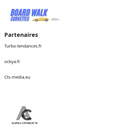
Partenaires
Turbo-tendances.fr
ockya.fr
Cts-media.eu