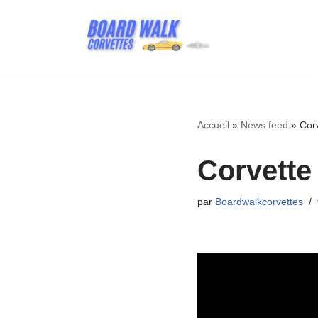
Aller
au
contenu
Accueil
»
News feed
»
Cor
Corvette
par
Boardwalkcorvettes