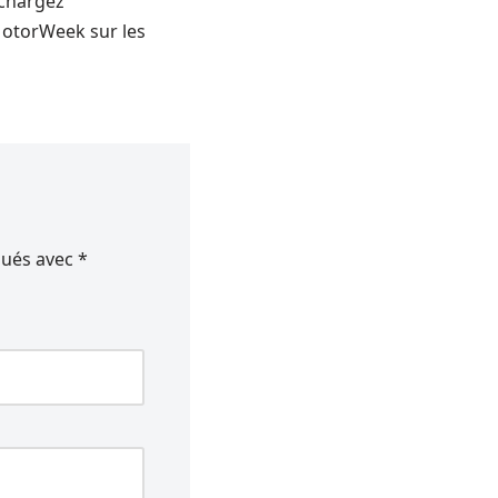
échargez
MotorWeek sur les
qués avec
*