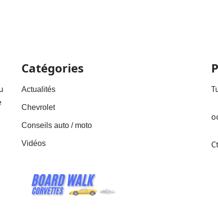
Catégories
P
u
T
Actualités
e
Chevrolet
o
Conseils auto / moto
Vidéos
C