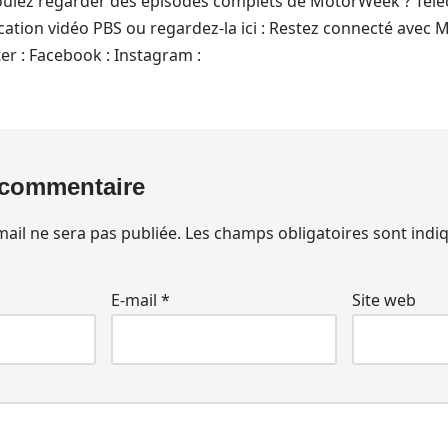
 voulez regarder des épisodes complets de MotorWeek ? Tél
ation vidéo PBS ou regardez-la ici : Restez connecté avec 
ter : Facebook : Instagram :
 commentaire
ail ne sera pas publiée.
Les champs obligatoires sont indi
E-mail
*
Site web