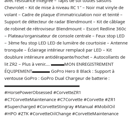
avec résistance intégrée – Tapis de sol toutes saisons
Chevrolet – Kit de mise à niveau RC 1″ – Noir mat vinyle de
volant – Cadre de plaque d’immatriculation noir et teinté –
Support de détecteur de radar Blendmount – Kit de câblage
de robinet de rétroviseur Blendmount – Escort Redline 360c
– Plateau/organisateur de console centrale – Feux stop LED
– 3ème feu stop LED LED de lumière de courtoisie – Antenne
tronquée – Éclairage intérieur remplacé par LED – Kit
doublure intérieure antidérapante/hochet – Autocollants de
lit ZR2 – Plus à venir…. ▬▬▬MON ENREGISTREMENT
ÉQUIPEMENT▬▬▬▬ GoPro Hero 8 Black : Support à
ventouse GoPro : GoPro Dual Chargeur de batterie :
▬▬▬▬▬▬▬▬▬▬▬▬▬▬▬▬▬
#HorsePowerObsessed #CorvetteZR1
#C7CorvetteMaintenance #C7Corvette #Corvette #ZR1
#Supercharged #CorvetteStingray #Manual #MobilOil
#HPO #ZTK #CorvetteOilChange #CorvetteMaintenance