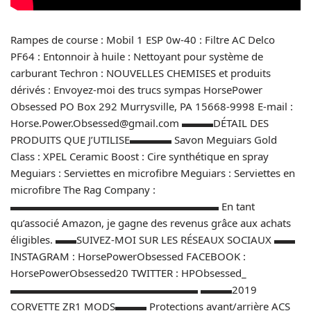
Rampes de course : Mobil 1 ESP 0w-40 : Filtre AC Delco
PF64 : Entonnoir à huile : Nettoyant pour système de
carburant Techron : NOUVELLES CHEMISES et produits
dérivés : Envoyez-moi des trucs sympas HorsePower
Obsessed PO Box 292 Murrysville, PA 15668-9998 E-mail :
Horse.Power.Obsessed@gmail.com ▬▬▬DÉTAIL DES
PRODUITS QUE J’UTILISE▬▬▬▬ Savon Meguiars Gold
Class : XPEL Ceramic Boost : Cire synthétique en spray
Meguiars : Serviettes en microfibre Meguiars : Serviettes en
microfibre The Rag Company :
▬▬▬▬▬▬▬▬▬▬▬▬▬▬▬▬▬▬▬▬ En tant
qu’associé Amazon, je gagne des revenus grâce aux achats
éligibles. ▬▬SUIVEZ-MOI SUR LES RÉSEAUX SOCIAUX ▬▬
INSTAGRAM : HorsePowerObsessed FACEBOOK :
HorsePowerObsessed20 TWITTER : HPObsessed_
▬▬▬▬▬▬▬▬▬▬▬▬▬▬▬▬▬▬ ▬▬▬2019
CORVETTE ZR1 MODS▬▬▬ Protections avant/arrière ACS