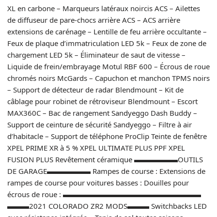
XL en carbone – Marqueurs latéraux noircis ACS – Ailettes
de diffuseur de pare-chocs arrière ACS – ACS arrière
extensions de carénage – Lentille de feu arrière occultante –
Feux de plaque d’immatriculation LED 5k – Feux de zone de
chargement LED 5k – Éliminateur de saut de vitesse –
Liquide de frein/embrayage Motul RBF 600 – Écrous de roue
chromés noirs McGards – Capuchon et manchon TPMS noirs
– Support de détecteur de radar Blendmount – Kit de
câblage pour robinet de rétroviseur Blendmount – Escort
MAX360C – Bac de rangement Sandyeggo Dash Buddy –
Support de ceinture de sécurité Sandyeggo – Filtre à air
d’habitacle – Support de téléphone ProClip Teinte de fenêtre
XPEL PRIME XR à 5 % XPEL ULTIMATE PLUS PPF XPEL
FUSION PLUS Revêtement céramique ▬▬▬▬▬▬OUTILS
DE GARAGE▬▬▬▬▬▬ Rampes de course : Extensions de
rampes de course pour voitures basses : Douilles pour
écrous de roue : ▬▬▬▬▬▬▬▬▬▬▬▬▬▬▬▬▬▬▬
▬▬▬2021 COLORADO ZR2 MODS▬▬▬ Switchbacks LED