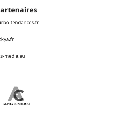
artenaires
urbo-tendances.fr
ckya.fr
ts-media.eu