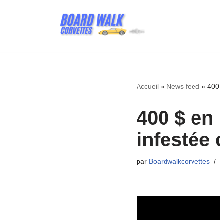
Aller
au
contenu
Accueil
»
News feed
»
400
400 $ en
infestée
par
Boardwalkcorvettes