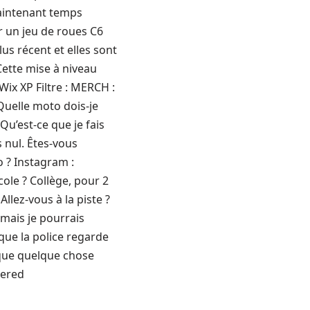
maintenant temps
er un jeu de roues C6
us récent et elles sont
Cette mise à niveau
ix XP Filtre : MERCH :
le moto dois-je
’est-ce que je fais
 nul. Êtes-vous
o ? Instagram :
ole ? Collège, pour 2
llez-vous à la piste ?
, mais je pourrais
ue la police regarde
que quelque chose
wered