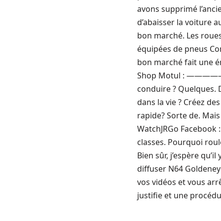
avons supprimé l’anci
d’abaisser la voiture a
bon marché. Les roues 
équipées de pneus Cont
bon marché fait une én
Shop Motul : ————
conduire ? Quelques. 
dans la vie ? Créez de
rapide? Sorte de. Mais 
WatchJRGo Facebook : W
classes. Pourquoi roule
Bien sûr, j’espère qu’i
diffuser N64 Goldeney
vos vidéos et vous ar
justifie et une procé