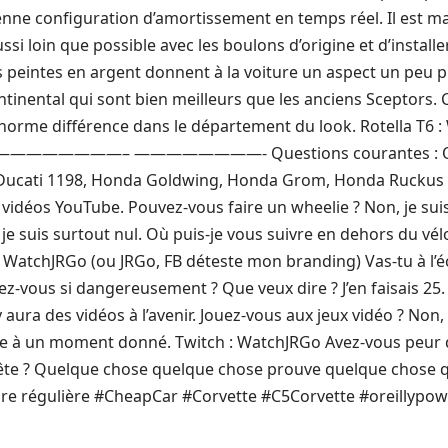
enne configuration d’amortissement en temps réel. Il est 
ussi loin que possible avec les boulons d’origine et d’install
peintes en argent donnent à la voiture un aspect un peu pl
inental qui sont bien meilleurs que les anciens Sceptors. 
orme différence dans le département du look. Rotella T6 : W
————————– ————————- Questions courantes : Quel
Ducati 1198, Honda Goldwing, Honda Grom, Honda Ruckus Qu
s vidéos YouTube. Pouvez-vous faire un wheelie ? Non, je suis
je suis surtout nul. Où puis-je vous suivre en dehors du vél
atchJRGo (ou JRGo, FB déteste mon branding) Vas-tu à l’éc
z-vous si dangereusement ? Que veux dire ? J’en faisais 25. A
l y aura des vidéos à l’avenir. Jouez-vous aux jeux vidéo ? Non
e à un moment donné. Twitch : WatchJRGo Avez-vous peur q
rête ? Quelque chose quelque chose prouve quelque chose 
dure régulière #CheapCar #Corvette #C5Corvette #oreillypo