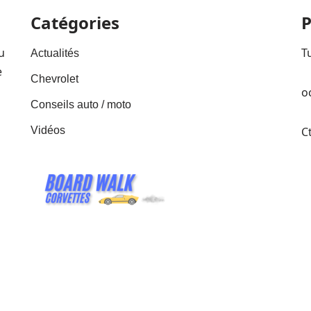
Catégories
P
u
T
Actualités
e
Chevrolet
o
Conseils auto / moto
Vidéos
C