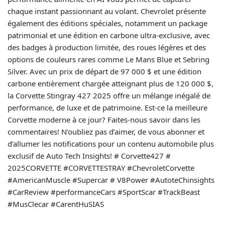
chaque instant passionnant au volant. Chevrolet présente
également des éditions spéciales, notamment un package
patrimonial et une édition en carbone ultra-exclusive, avec
des badges à production limitée, des roues légères et des
options de couleurs rares comme Le Mans Blue et Sebring
Silver. Avec un prix de départ de 97 000 $ et une édition
carbone entièrement chargée atteignant plus de 120 000 $,
la Corvette Stingray 427 2025 offre un mélange inégalé de
performance, de luxe et de patrimoine. Est-ce la meilleure
Corvette moderne à ce jour? Faites-nous savoir dans les
commentaires! N’oubliez pas d’aimer, de vous abonner et
d’allumer les notifications pour un contenu automobile plus
exclusif de Auto Tech Insights! # Corvette427 #
2025CORVETTE #CORVETTESTRAY #ChevroletCorvette
#AmericanMuscle #Supercar # V8Power #AutoteChinsights
#CarReview #performanceCars #SportScar #TrackBeast
#MusClecar #CarentHuSIAS