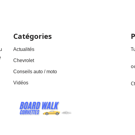
Catégories
P
u
T
Actualités
e
Chevrolet
o
Conseils auto / moto
Vidéos
C