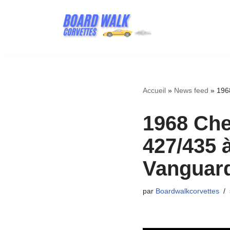
Aller
au
contenu
Accueil
»
News feed
»
196
1968 Che
427/435 
Vanguard
par
Boardwalkcorvettes