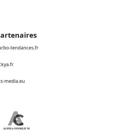
artenaires
urbo-tendances.fr
ckya.fr
ts-media.eu