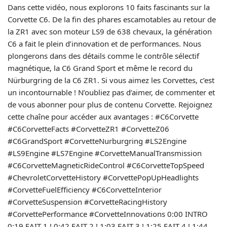
Dans cette vidéo, nous explorons 10 faits fascinants sur la
Corvette C6. De la fin des phares escamotables au retour de
la ZR1 avec son moteur LS9 de 638 chevaux, la génération
C6 a fait le plein d’innovation et de performances. Nous
plongerons dans des détails comme le contrôle sélectif
magnétique, la C6 Grand Sport et même le record du
Nürburgring de la C6 ZR1. Si vous aimez les Corvettes, c’est
un incontournable ! N’oubliez pas d’aimer, de commenter et
de vous abonner pour plus de contenu Corvette. Rejoignez
cette chaîne pour accéder aux avantages : #C6Corvette
#C6CorvetteFacts #CorvetteZR1 #CorvetteZ06
#C6GrandSport #CorvetteNurburgring #LS2Engine
#LS9Engine #LS7Engine #CorvetteManualTransmission
#C6CorvetteMagneticRideControl #C6CorvetteTopSpeed
#ChevroletCorvetteHistory #CorvettePopUpHeadlights
#CorvetteFuelEfficiency #C6CorvetteInterior
#CorvetteSuspension #CorvetteRacingHistory
#CorvettePerformance #CorvetteInnovations 0:00 INTRO
0:19 FAIT 1 ! 0:42 FAIT 2 ! 1:03 FAIT 3 ! 1:25 FAIT 4 ! 1:44