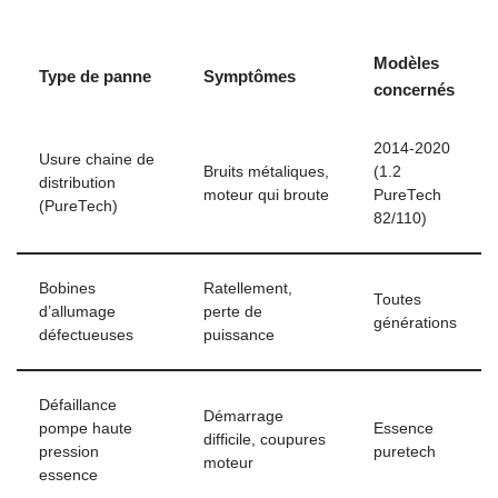
Modèles
Type de panne
Symptômes
concernés
2014-2020
Usure chaine de
Bruits métaliques,
(1.2
distribution
moteur qui broute
PureTech
(PureTech)
82/110)
Bobines
Ratellement,
Toutes
d’allumage
perte de
générations
défectueuses
puissance
Défaillance
Démarrage
pompe haute
Essence
difficile, coupures
pression
puretech
moteur
essence