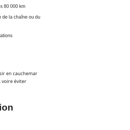
ès 80 000 km
e de la chaîne ou du
ations
isir en cauchemar
 voire éviter
ion