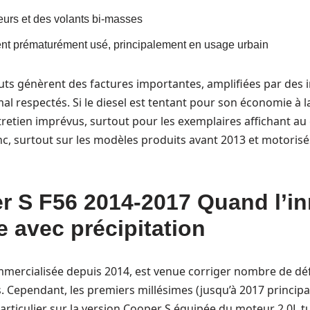
cteurs et des volants bi-masses
t prématurément usé, principalement en usage urbain
uts génèrent des factures importantes, amplifiées par des i
l respectés. Si le diesel est tentant pour son économie à l
ntretien imprévus, surtout pour les exemplaires affichant a
, surtout sur les modèles produits avant 2013 et motorisés
r S F56 2014-2017 Quand l’i
e avec précipitation
mmercialisée depuis 2014, est venue corriger nombre de dé
. Cependant, les premiers millésimes (jusqu’à 2017 princip
articulier sur la version Cooper S équipée du moteur 2.0L tu