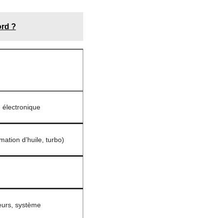
ord ?
 électronique
ation d’huile, turbo)
eurs, système