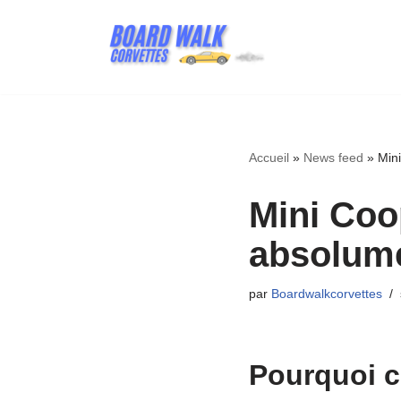
Aller
au
contenu
Accueil
»
News feed
»
Mini
Mini Coo
absolume
par
Boardwalkcorvettes
Pourquoi ce