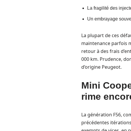
La fragilité des inje
Un embrayage souven
La plupart de ces défa
maintenance parfois ma
retour à des frais d’e
000 km. Prudence, donc
d’origine Peugeot.
Mini Coope
rime encor
La génération F56, co
précédentes itérations
exempts de vices, en p