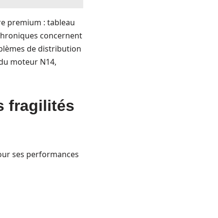
ure premium : tableau
 chroniques concernent
blèmes de distribution
s du moteur N14,
fragilités
pour ses performances