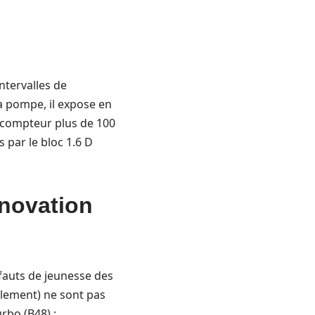
ntervalles de
a pompe, il expose en
u compteur plus de 100
 par le bloc 1.6 D
nnovation
fauts de jeunesse des
alement) ne sont pas
rbo (B48) :