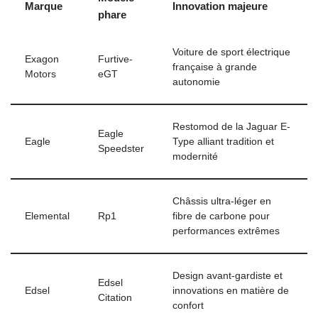
Marque
Innovation majeure
phare
Voiture de sport électrique
Exagon
Furtive-
française à grande
Motors
eGT
autonomie
Restomod de la Jaguar E-
Eagle
Eagle
Type alliant tradition et
Speedster
modernité
Châssis ultra-léger en
Elemental
Rp1
fibre de carbone pour
performances extrêmes
Design avant-gardiste et
Edsel
Edsel
innovations en matière de
Citation
confort