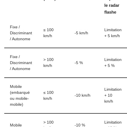
le radar
flashe
Fixe /
≤ 100
Limitation
Discriminant
-5 km/h
km/h
+ 5 km/h
/ Autonome
Fixe /
> 100
Limitation
Discriminant
-5 %
km/h
+ 5 %
/ Autonome
Mobile
Limitation
(embarqué
≤ 100
-10 km/h
+ 10
ou mobile-
km/h
km/h
mobile)
> 100
Limitation
Mobile
-10 %